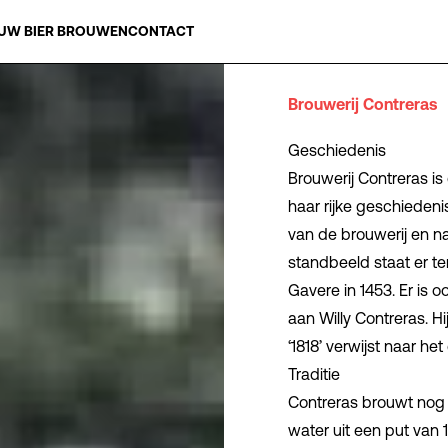
UW BIER BROUWEN
CONTACT
Brouwerij Contreras
Geschiedenis
Brouwerij Contreras is
haar rijke geschiedeni
van de brouwerij en n
standbeeld staat er ter
Gavere in 1453. Er is oo
aan Willy Contreras. H
‘
1818
’ verwijst naar het
Traditie
Contreras brouwt nog 
water uit een put van 