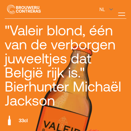
"Valeir blond, één
van de verborgen
juweeltjes dat
België rijk is."
Bierhunter Michaël
Jackson
33cl