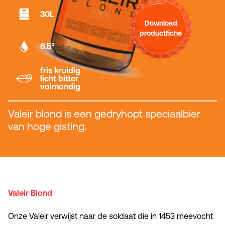
30L
Download
productfiche
6.5°
fris kruidig
licht bitter
volmondig
Valeir blond is een gedryhopt speciaalbier
van hoge gisting.
Valeir Blond
Onze Valeir verwijst naar de soldaat die in 1453 meevocht