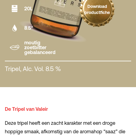
Download
20L
productfiche
8.5°
moutig
zoetbitter
gebalanceerd
Tripel, Alc. Vol. 8.5 %
De Tripel van Valeir
Deze tripel heeft een zacht karakter met een droge
hoppige smaak, afkomstig van de aromahop “saaz” die