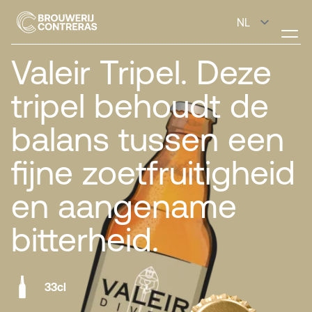
Valeir Tripel. Deze
tripel behoudt de
balans tussen een
fijne zoetfruitigheid
en aangename
bitterheid.
33cl