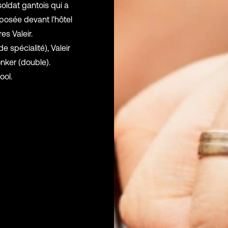
soldat gantois qui a
xposée devant l'hôtel
es Valeir.
e spécialité), Valeir
Donker (double).
ool.