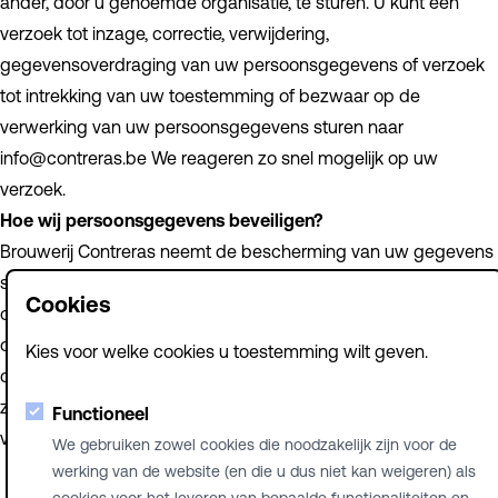
ander, door u genoemde organisatie, te sturen. U kunt een
verzoek tot inzage, correctie, verwijdering,
gegevensoverdraging van uw persoonsgegevens of verzoek
tot intrekking van uw toestemming of bezwaar op de
verwerking van uw persoonsgegevens sturen naar
info@contreras.be We reageren zo snel mogelijk op uw
verzoek.
Hoe wij persoonsgegevens beveiligen?
Brouwerij Contreras neemt de bescherming van uw gegevens
serieus en neemt passende maatregelen om misbruik, verlies,
Cookies
onbevoegde toegang, ongewenste openbaarmaking en
ongeoorloofde wijziging tegen te gaan. Als u de indruk heeft
Kies voor welke cookies u toestemming wilt geven.
dat uw gegevens niet goed beveiligd zijn of er aanwijzingen
zijn van misbruik, neem dan contact op met onze brouwerij of
Functioneel
via info@contreras.be
We gebruiken zowel cookies die noodzakelijk zijn voor de
werking van de website (en die u dus niet kan weigeren) als