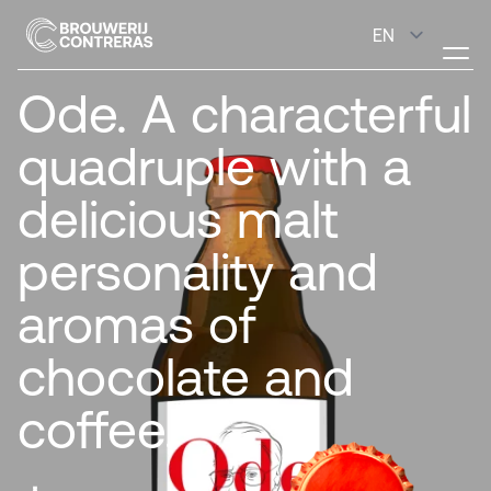
Ode. A characterful
quadruple with a
delicious malt
personality and
aromas of
chocolate and
coffee.