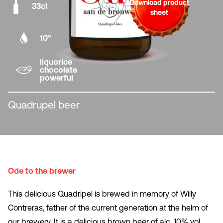
Download product
33cl
sheet
10°
liquorice
chocolate
powerful
Quadrupel beer
Ode to the brewer
This delicious Quadripel is brewed in memory of Willy
Contreras, father of the current generation at the helm of
our brewery. It is a delicious brown beer of alc. 10% vol.